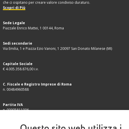
che ci ospitano per creare valore condiviso duraturo.
Scopri di Più
Sede Legale
Piazzale Enrico Mattei, 1 00144, Roma
Sedi secondarie
Via Emilia, 1 e Piazza Ezio Vanoni, 1 20097 San Donato Milanese (MI)
Capitale Sociale
€ 4.005.358.876,00 i.v.
C. Fiscale e Registro Imprese di Roma
n. 00484960588
Partita IVA
n. 00905811006
INFORMATIVE
Questo sito web utilizza i