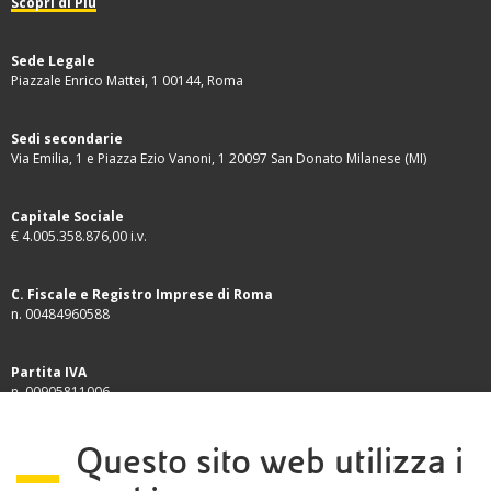
Scopri di Più
Sede Legale
Piazzale Enrico Mattei, 1 00144, Roma
Sedi secondarie
Via Emilia, 1 e Piazza Ezio Vanoni, 1 20097 San Donato Milanese (MI)
Capitale Sociale
€ 4.005.358.876,00 i.v.
C. Fiscale e Registro Imprese di Roma
n. 00484960588
Partita IVA
n. 00905811006
INFORMATIVE
Questo sito web utilizza i
Termini e condizioni
Privacy Policy